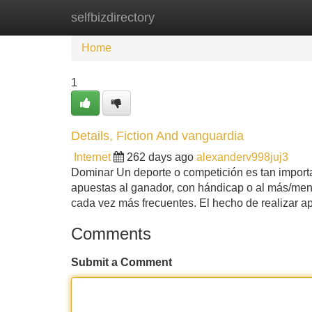
selfbizdirectory
Home
New Site Listings
Add Site
Home
1
Details, Fiction And vanguardia
Internet
262 days ago
alexanderv998juj3
Dominar Un deporte o competición es tan importa
apuestas al ganador, con hándicap o al más/menos
cada vez más frecuentes. El hecho de realizar a
Comments
Submit a Comment