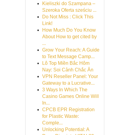
Kieliszki do Szampana –
Szeroka Oferta sześciu ...
Do Not Miss : Click This
Link!
How Much Do You Know
About How to get cited by
...
Grow Your Reach: A Guide
to Text Message Camp...
Lô Top Miền Bắc Hôm
Nay: Soi Cảnh Chắc Ăn
VPN Reseller Panel: Your
Gateway to a Lucrative...
3 Ways In Which The
Casino Games Online Will
In...
CPCB EPR Registration
for Plastic Waste:
Comple...
Unlocking Potential: A