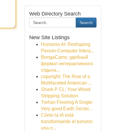
Web Directory Search
Search
New Site Listings
Humanio AI: Reshaping
Person-Computer Intera...
BongaCams: удобный
формат интерактивного
отдыха...
copyright: The Rise of a
Multifaceted American ...
Shark P CL: Your Wood
Stripping Solution
Trehan Flooring A Single
Very good Earth Sector...
Cómo la IA está
transformando el turismo:
una n...