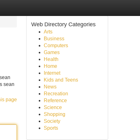
Web Directory Categories
Arts
Business
Computers
Games
Health
Home
Internet
 sean
Kids and Teens
os sean
News
Recreation
his page
Reference
Science
Shopping
Society
Sports