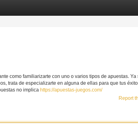
Categories
Register
Login
nte como familiarizarte con uno o varios tipos de apuestas. Ya
, trata de especializarte en alguna de ellas para que tus éxit
puestas no implica
https://apuestas-juegos.com/
Report t