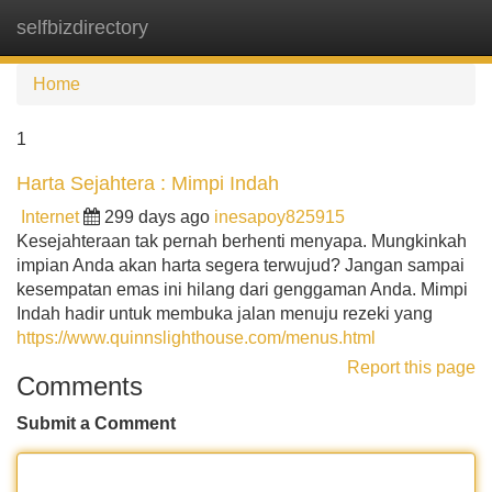
selfbizdirectory
Tog
navi
Home
1
Harta Sejahtera : Mimpi Indah
Internet
299 days ago
inesapoy825915
Kesejahteraan tak pernah berhenti menyapa. Mungkinkah
impian Anda akan harta segera terwujud? Jangan sampai
kesempatan emas ini hilang dari genggaman Anda. Mimpi
Indah hadir untuk membuka jalan menuju rezeki yang
https://www.quinnslighthouse.com/menus.html
Report this page
Comments
Submit a Comment