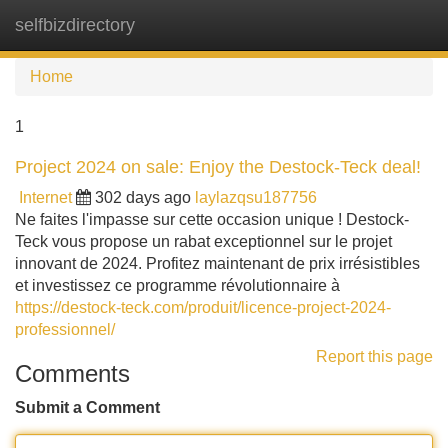
selfbizdirectory
Tog
navi
Home
1
Project 2024 on sale: Enjoy the Destock-Teck deal!
Internet
302 days ago
laylazqsu187756
Ne faites l'impasse sur cette occasion unique ! Destock-
Teck vous propose un rabat exceptionnel sur le projet
innovant de 2024. Profitez maintenant de prix irrésistibles
et investissez ce programme révolutionnaire à
https://destock-teck.com/produit/licence-project-2024-
professionnel/
Report this page
Comments
Submit a Comment