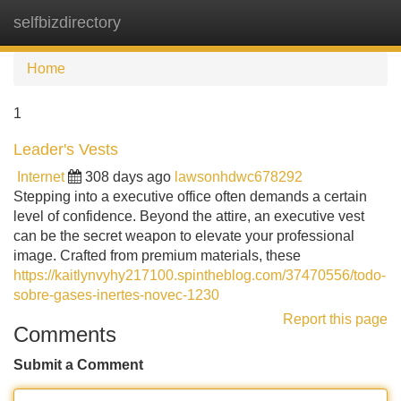
selfbizdirectory
Tog
navi
Home
1
Leader's Vests
Internet
308 days ago
lawsonhdwc678292
Stepping into a executive office often demands a certain
level of confidence. Beyond the attire, an executive vest
can be the secret weapon to elevate your professional
image. Crafted from premium materials, these
https://kaitlynvyhy217100.spintheblog.com/37470556/todo-
sobre-gases-inertes-novec-1230
Report this page
Comments
Submit a Comment