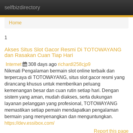
selfbizdirectory
Tog
navi
Home
1
Akses Situs Slot Gacor Resmi Di TOTOWAYANG
dan Rasakan Cuan Tiap Hari
Internet
308 days ago
richardl258cjp9
Nikmati Pengalaman bermain slot online terbaik dan
terpercaya di TOTOWAYANG, situs slot gacor resmi yang
dirancang khusus untuk memberikan peluang
kemenangan besar dan cuan rutin setiap hari. Dengan
sistem yang aman, mudah diakses, serta dukungan
layanan pelanggan yang profesional, TOTOWAYANG
memastikan setiap pemain mendapatkan pengalaman
bermain yang menyenangkan dan menguntungkan.
https://dev.essibox.com/
Report this page