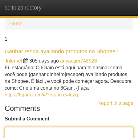
selfbizdirectory
Tog
navi
Home
1
Ganhar renda avaliando produtos na Shopee?
Internet
305 days ago
anyacger748928
Ei, estagiário! O 6Gain está aqui para te ensinar como
você pode {ganhar dinheiro|receber) avaliando produtos
na Shopee. É fácil, e você pode começar agora. Descubra
como: Crie uma conta no 6Gain. {Faça
https://6gain.com/#/?rsource=tgzq
Report this page
Comments
Submit a Comment