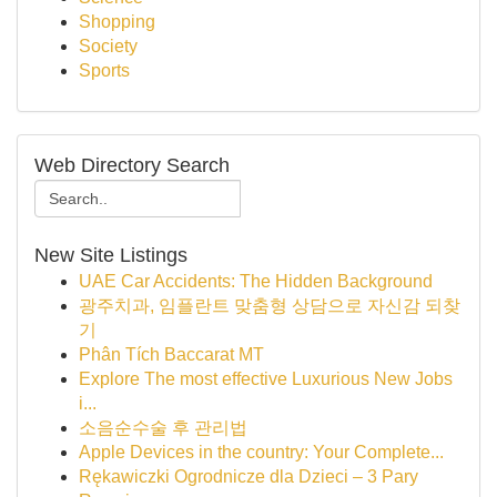
Shopping
Society
Sports
Web Directory Search
New Site Listings
UAE Car Accidents: The Hidden Background
광주치과, 임플란트 맞춤형 상담으로 자신감 되찾
기
Phân Tích Baccarat MT
Explore The most effective Luxurious New Jobs
i...
소음순수술 후 관리법
Apple Devices in the country: Your Complete...
Rękawiczki Ogrodnicze dla Dzieci – 3 Pary