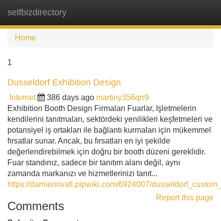
selfbizdirectory
Tog
navi
Home
1
Dusseldorf Exhibition Design
Internet
386 days ago
martiny356qrr9
Exhibition Booth Design Firmaları Fuarlar, Işletmelerin
kendilerini tanıtmaları, sektördeki yenilikleri keşfetmeleri ve
potansiyel iş ortakları ile bağlantı kurmaları için mükemmel
fırsatlar sunar. Ancak, bu fırsatları en iyi şekilde
değerlendirebilmek için doğru bir booth düzeni gereklidir.
Fuar standınız, sadece bir tanıtım alanı değil, aynı
zamanda markanızı ve hizmetlerinizi tanıt...
https://damiennvafi.plpwiki.com/6924007/dusseldorf_custo
Report this page
Comments