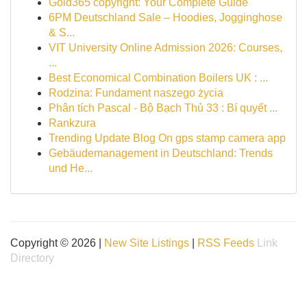
Gold365 copyright: Your Complete Guide
6PM Deutschland Sale – Hoodies, Jogginghose
& S...
VIT University Online Admission 2026: Courses,
...
Best Economical Combination Boilers UK : ...
Rodzina: Fundament naszego życia
Phân tích Pascal - Bộ Bạch Thủ 33 : Bí quyết ...
Rankzura
Trending Update Blog On gps stamp camera app
Gebäudemanagement in Deutschland: Trends
und He...
Copyright © 2026 |
New Site Listings
|
RSS Feeds
Link
Directory