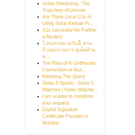
Video Streaming : The
Trajectory of Leisure
Are There Local City or
Utility Solar Rebate Pr...
A1c calculator No Further
a Mystery
โปรแกรมมวยวันนี้: ครบ
ถ้วนทุกรายการ คู่เด็ดห้าม
พ...
The Rise of AI Girlfriends:
Connection or Illus...
Refusing The Query
Seiko 5 Sports - Seiko 5
Watches | Seiko Watche...
I am unable to complete
your request.
Digital Signature
Certificate Provider in
Mumbai