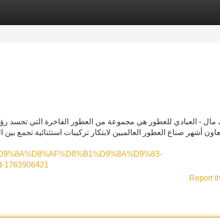
Categories
Register
Login
مال - العبادي للعطور هي مجموعة من العطور الفاخرة التي تجسد رؤية
عاون أشهر صناع العطور العالميين لابتكار تركيبات استثنائية تجمع بين 
8%B1%D9%8A%D8%AF%D8%B1%D9%8A%D9%83-
d-1763906421
Report t