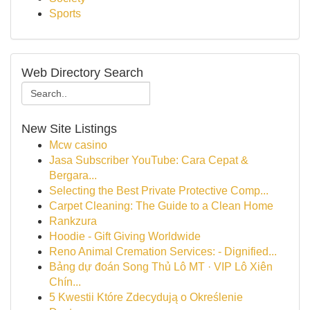
Sports
Web Directory Search
New Site Listings
Mcw casino
Jasa Subscriber YouTube: Cara Cepat &
Bergara...
Selecting the Best Private Protective Comp...
Carpet Cleaning: The Guide to a Clean Home
Rankzura
Hoodie - Gift Giving Worldwide
Reno Animal Cremation Services: - Dignified...
Bảng dự đoán Song Thủ Lô MT · VIP Lô Xiên
Chín...
5 Kwestii Które Zdecydują o Określenie