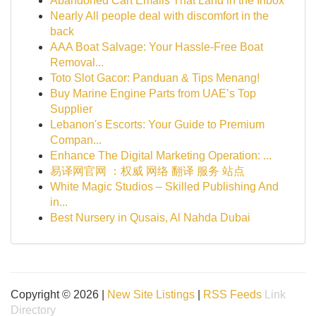
Abandoned Cart Emails That Land in the Inbox
Nearly All people deal with discomfort in the
back
AAA Boat Salvage: Your Hassle-Free Boat
Removal...
Toto Slot Gacor: Panduan & Tips Menang!
Buy Marine Engine Parts from UAE’s Top
Supplier
Lebanon's Escorts: Your Guide to Premium
Compan...
Enhance The Digital Marketing Operation: ...
易译网官网 ：权威 网络 翻译 服务 站点
White Magic Studios – Skilled Publishing And
in...
Best Nursery in Qusais, Al Nahda Dubai
Copyright © 2026 |
New Site Listings
|
RSS Feeds
Link
Directory