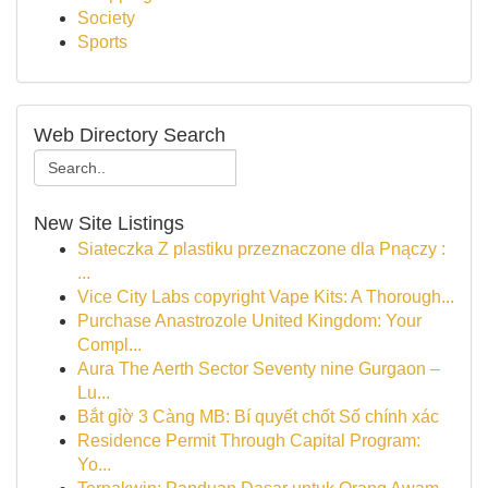
Society
Sports
Web Directory Search
New Site Listings
Siateczka Z plastiku przeznaczone dla Pnączy :
...
Vice City Labs copyright Vape Kits: A Thorough...
Purchase Anastrozole United Kingdom: Your
Compl...
Aura The Aerth Sector Seventy nine Gurgaon –
Lu...
Bắt gỉờ 3 Càng MB: Bí quyết chốt Số chính xác
Residence Permit Through Capital Program:
Yo...