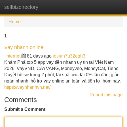
selfbizdirectory
Tog
navi
Home
1
Vay nhanh online
Internet
81 days ago
josiah7u32egh3
Khám Phá top 5 app vay tiền nhanh uy tín tại Việt Nam
2026: VayVND, CAYVANG, Moneyveo, MoneyCat, Tieno.
Duyệt hồ sơ trong 2 phút, lãi suất ưu đãi 0% lần đầu, giải
ngân nhanh, hỗ trợ vay online an toàn và tiện lợi hôm nay.
https://vaynhanhvn.net/
Report this page
Comments
Submit a Comment