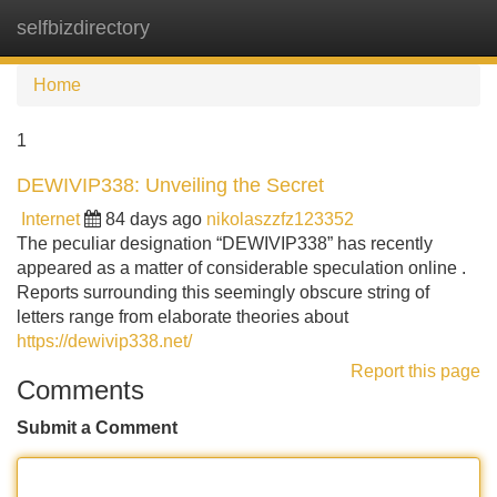
selfbizdirectory
Tog
navi
Home
1
DEWIVIP338: Unveiling the Secret
Internet
84 days ago
nikolaszzfz123352
The peculiar designation “DEWIVIP338” has recently
appeared as a matter of considerable speculation online .
Reports surrounding this seemingly obscure string of
letters range from elaborate theories about
https://dewivip338.net/
Report this page
Comments
Submit a Comment