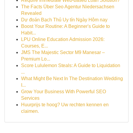
Require Immediate Web-based Loan Solution?
The Facts Über Seo Agentur Niedersachsen
Revealed
Dự đoán Bạch Thủ Uy tín Ngày Hôm nay
Boost Your Routine: A Beginner's Guide to
Habit...
LPU Online Education Admission 2026:
Courses, E...
JMS The Majestic Sector M9 Manesar –
Premium Lo...
Score Lululemon Steals: A Guide to Liquidation
...
What Might Be Next In The Destination Wedding
I...
Grow Your Business With Powerful SEO
Services
Huurprijs te hoog? Uw rechten kennen en
claimen.